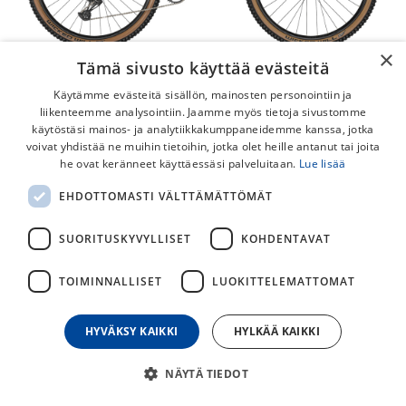
×
Tämä sivusto käyttää evästeitä
Käytämme evästeitä sisällön, mainosten personointiin ja
liikenteemme analysointiin. Jaamme myös tietoja sivustomme
käytöstäsi mainos- ja analytiikkakumppaneidemme kanssa, jotka
voivat yhdistää ne muihin tietoihin, jotka olet heille antanut tai joita
Scott Spark 970
he ovat keränneet käyttäessäsi palveluitaan.
Lue lisää
Mitä tulee mieleesi kun ajattelet täydellistä maastopyörää?
EHDOTTOMASTI VÄLTTÄMÄTTÖMÄT
Meille, täysin uusi Scott Spark. Miksi? No sen takia että se on
nopea, kevyt ja erittäin kykeneväinen monipuoliseen
SUORITUSKYVYLLISET
KOHDENTAVAT
(kaikenlaiseen) maastoon, ja kyllähän se vaan näyttää
TOIMINNALLISET
LUOKITTELEMATTOMAT
todella upealta!
1 999,00
€
2 999,00
€
HYVÄKSY KAIKKI
HYLKÄÄ KAIKKI
NÄYTÄ TIEDOT
30
päivän alin hinta