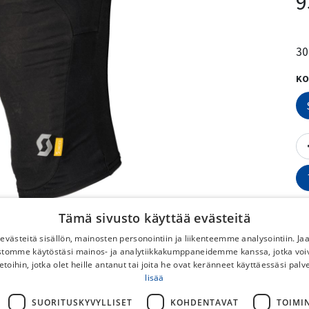
9
30
KO
Tämä sivusto käyttää evästeitä
västeitä sisällön, mainosten personointiin ja liikenteemme analysointiin. 
ustomme käytöstäsi mainos- ja analytiikkakumppaneidemme kanssa, jotka voi
etoihin, jotka olet heille antanut tai joita he ovat keränneet käyttäessäsi palv
V
lisää
No
SUORITUSKYVYLLISET
KOHDENTAVAT
TOIMI