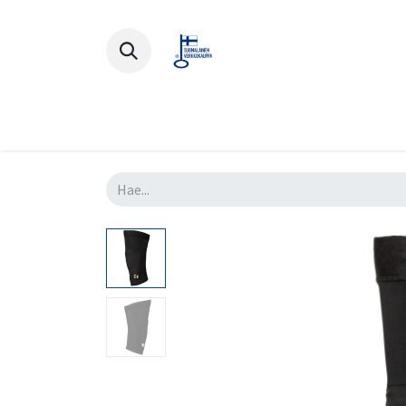
Polkupyörät
Ajovarusteet
Lisä