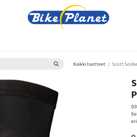
varusteet
Tarvikkeet
Varaosat
Renkaat ja 
Kaikki tuotteet
Scott Soldi
S
P
D3
So
er