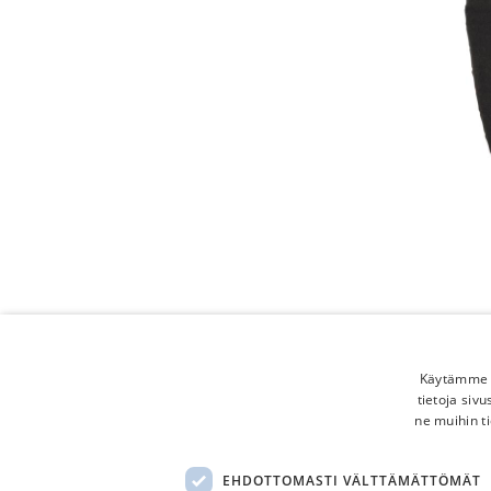
Käytämme e
tietoja siv
ne muihin ti
EHDOTTOMASTI VÄLTTÄMÄTTÖMÄT