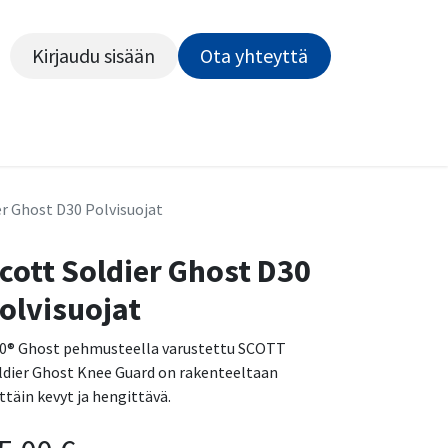
Kirjaudu sisään
Ota yhteyttä​​​​​​
Kiekot
Outlet
Pyörähuolto
Rahoitus
Työsu
er Ghost D30 Polvisuojat
cott Soldier Ghost D30
olvisuojat
0® Ghost pehmusteella varustettu SCOTT
ldier Ghost Knee Guard on rakenteeltaan
ittäin kevyt ja hengittävä.