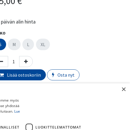
5,00
€
päivän alin hinta
KO
S
M
L
XL
Lisää ostoskoriin
Osta nyt
×
Lisää toivelistalle
Vertaa
Jaamme myös
vat yhdistää
eluitaan.
Lue
almistaja
:
Scott
rmaali toimitusaika:
​​​2-5 arkipäivää
NNALLISET
LUOKITTELEMATTOMAT