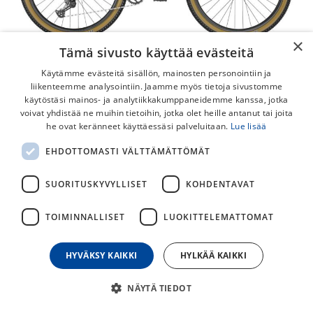
×
Tämä sivusto käyttää evästeitä
Käytämme evästeitä sisällön, mainosten personointiin ja
liikenteemme analysointiin. Jaamme myös tietoja sivustomme
käytöstäsi mainos- ja analytiikkakumppaneidemme kanssa, jotka
voivat yhdistää ne muihin tietoihin, jotka olet heille antanut tai joita
Scott Scale 965
he ovat keränneet käyttäessäsi palveluitaan.
Lue lisää
Tyylikäs, tehokas ja nopea Scott Scale on monipuolinen
EHDOTTOMASTI VÄLTTÄMÄTTÖMÄT
maastopyörä Shimano SLX 12-vaihteisella voimansiirrolla ja
RockShox Judy etujousituksella.
SUORITUSKYVYLLISET
KOHDENTAVAT
1 199,00
€
1 399,00
€
TOIMINNALLISET
LUOKITTELEMATTOMAT
HYVÄKSY KAIKKI
HYLKÄÄ KAIKKI
30
päivän alin hinta
NÄYTÄ TIEDOT
KOKO