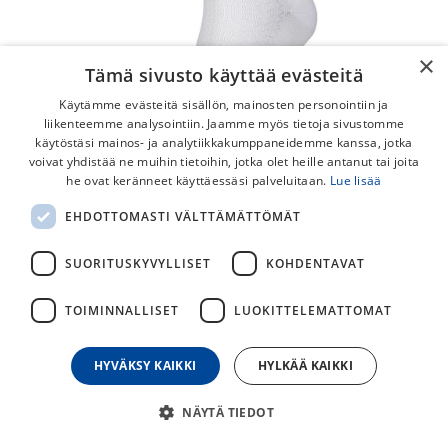
×
Tämä sivusto käyttää evästeitä
Käytämme evästeitä sisällön, mainosten personointiin ja
liikenteemme analysointiin. Jaamme myös tietoja sivustomme
käytöstäsi mainos- ja analytiikkakumppaneidemme kanssa, jotka
voivat yhdistää ne muihin tietoihin, jotka olet heille antanut tai joita
he ovat keränneet käyttäessäsi palveluitaan.
Lue lisää
EHDOTTOMASTI VÄLTTÄMÄTTÖMÄT
Scott Performance Crew No
Shortcuts Sukat
SUORITUSKYVYLLISET
KOHDENTAVAT
Scott Performance No Shortcuts Crew sukat pyöräilyyn ja
TOIMINNALLISET
LUOKITTELEMATTOMAT
juoksuun.
19,00
€
HYVÄKSY KAIKKI
HYLKÄÄ KAIKKI
NÄYTÄ TIEDOT
30
päivän alin hinta