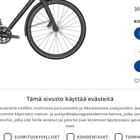
30
KO
Tämä sivusto käyttää evästeitä
västeitä sisällön, mainosten personointiin ja liikenteemme analysointiin. 
P
ustomme käytöstäsi mainos- ja analytiikkakumppaneidemme kanssa, jotka voi
etoihin, jotka olet heille antanut tai joita he ovat keränneet käyttäessäsi palv
No
lisää
SUORITUSKYVYLLISET
KOHDENTAVAT
TOIMI
To