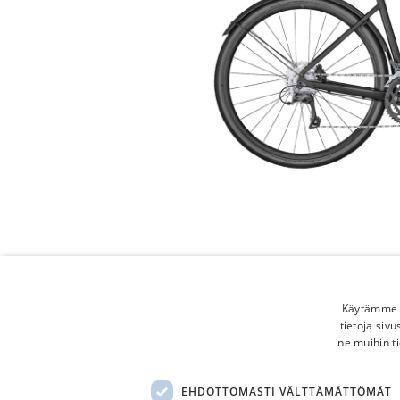
Käytämme e
tietoja siv
ne muihin ti
EHDOTTOMASTI VÄLTTÄMÄTTÖMÄT