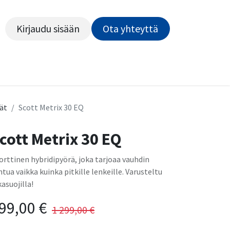
Kirjaudu sisään
Ota yhteyttä​​​​​​
Kiekot
Outlet
Pyörähuolto
Rahoitus
Työsu
ät
Scott Metrix 30 EQ
cott Metrix 30 EQ
orttinen hybridipyörä, joka tarjoaa vauhdin
ntua vaikka kuinka pitkille lenkeille. Varusteltu
kasuojilla!
99,00
€
1 299,00
€