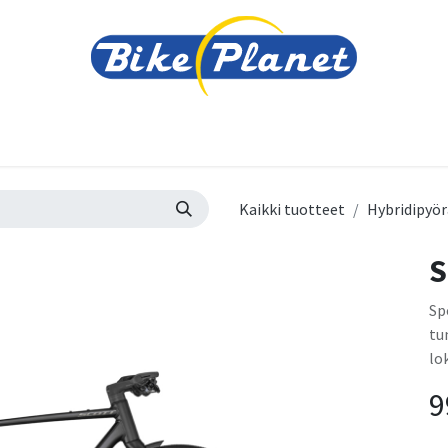
varusteet
Tarvikkeet
Varaosat
Renkaat ja 
Kaikki tuotteet
Hybridipyör
S
Sp
tu
lo
9