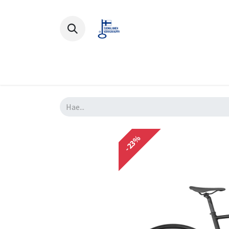
Polkupyörät
Ajovarusteet
Lisä
-23%