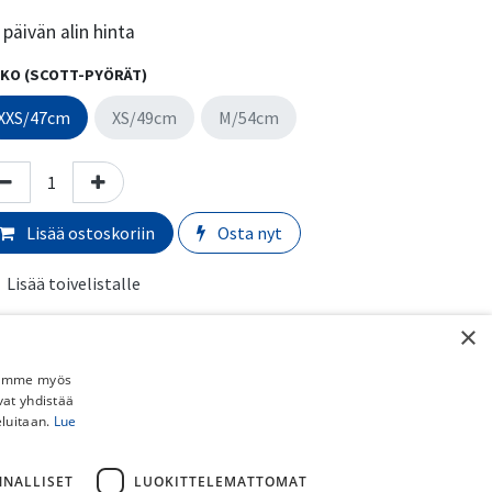
päivän alin hinta
KO (SCOTT-PYÖRÄT)
XXS/47cm
XS/49cm
M/54cm
Lisää ostoskoriin
Osta nyt
Lisää toivelistalle
Vertaa
×
Jaamme myös
yörän valmistaja
:
Scott
vat yhdistää
eluitaan.
Lue
rmaali toimitusaika:
​​​2-5 arkipäivää
NNALLISET
LUOKITTELEMATTOMAT
imituskulut: