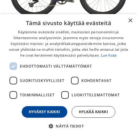
×
Tämä sivusto käyttää evästeitä
Käytämme evästeitä sisällön, mainosten personointiin ja
liikenteemme analysointiin. Jaamme myös tietoja sivustomme
käytöstäsi mainos- ja analytiikkakumppaneidemme kanssa, jotka
voivat yhdistää ne muihin tietoihin, jotka olet heille antanut tai joita
he ovat keränneet käyttäessäsi palveluitaan.
Lue lisää
Scott Addict Gravel 20 -26
EHDOTTOMASTI VÄLTTÄMÄTTÖMÄT
Scott Addict Gravel 20 on upea ja suorituskykyinen gravel-
pyörä SRAM sähkövaihteilla ja hiilikuituisilla kiekoilla. Sopii
SUORITUSKYVYLLISET
KOHDENTAVAT
niin lenkeille kuin kisaamiseenkin.
TOIMINNALLISET
LUOKITTELEMATTOMAT
4 199,00
€
HYVÄKSY KAIKKI
HYLKÄÄ KAIKKI
30
päivän alin hinta
NÄYTÄ TIEDOT
KOKO (SCOTT-PYÖRÄT)