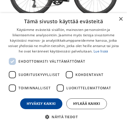
×
Tämä sivusto käyttää evästeitä
Käytämme evästeitä sisällön, mainosten personointiin ja
liikenteemme analysointiin. Jaamme myös tietoja sivustomme
käytöstäsi mainos- ja analytiikkakumppaneidemme kanssa, jotka
voivat yhdistää ne muihin tietoihin, jotka olet heille antanut tai joita
he ovat keränneet käyttäessäsi palveluitaan.
Lue lisää
Scott Addict Gravel 10 -25
EHDOTTOMASTI VÄLTTÄMÄTTÖMÄT
Scott Addict Gravel on kevyt, se pärjää millä tahansa
alustalla, siihen mahtuu leveät renkaat ja siinä on riittävästi
SUORITUSKYVYLLISET
KOHDENTAVAT
kiinnityspisteitä kantaaksesi mukanasi tarvitsemasi juomat
ja eväät. Tämä pyörä on äärimmäisen hyvännäköinen ja
TOIMINNALLISET
LUOKITTELEMATTOMAT
suorituskykyinen todella monipuoliseen käyttöön.
HYVÄKSY KAIKKI
HYLKÄÄ KAIKKI
4 299,00
€
5 699,00
€
NÄYTÄ TIEDOT