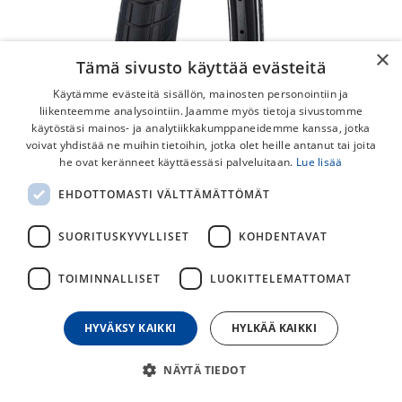
×
Tämä sivusto käyttää evästeitä
Käytämme evästeitä sisällön, mainosten personointiin ja
liikenteemme analysointiin. Jaamme myös tietoja sivustomme
käytöstäsi mainos- ja analytiikkakumppaneidemme kanssa, jotka
voivat yhdistää ne muihin tietoihin, jotka olet heille antanut tai joita
he ovat keränneet käyttäessäsi palveluitaan.
Lue lisää
Schwalbe Big Apple Ulkorengas
EHDOTTOMASTI VÄLTTÄMÄTTÖMÄT
Schwalbe Big Apple mukavaan ja pehmeään
ajokokemukseen.
SUORITUSKYVYLLISET
KOHDENTAVAT
49,00
€
TOIMINNALLISET
LUOKITTELEMATTOMAT
HYVÄKSY KAIKKI
HYLKÄÄ KAIKKI
30
päivän alin hinta
NÄYTÄ TIEDOT
RENKAAN KOKO