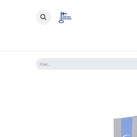
Polkupyörät
Ajovarusteet
Lisä