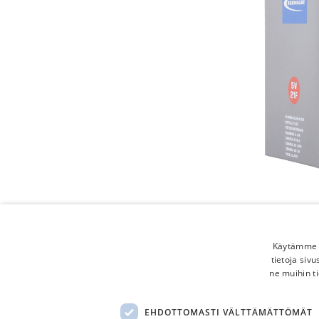
Käytämme e
tietoja siv
ne muihin ti
EHDOTTOMASTI VÄLTTÄMÄTTÖMÄT