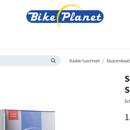
varusteet
Tarvikkeet
Varaosat
Renkaat ja 
Kaikki tuotteet
Sisärenkaat
S
S
Sc
1