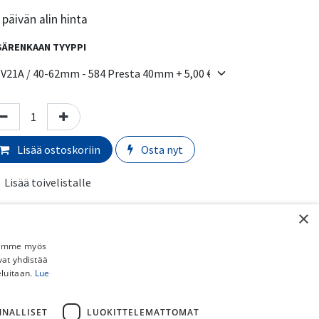
päivän alin hinta
SÄRENKAAN TYYPPI
Lisää ostoskoriin
Osta nyt
Lisää toivelistalle
Vertaa
×
rmaali toimitusaika:
​​​2-5 arkipäivää
Jaamme myös
vat yhdistää
eluitaan.
Lue
imituskulut:
uto myymälästä:
​​​​​Ilmainen
 Schenker paketti (ei pyörille):
​​​​​​​​6,90€
NNALLISET
LUOKITTELEMATTOMAT