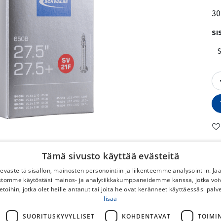
30
SI
Tämä sivusto käyttää evästeitä
No
västeitä sisällön, mainosten personointiin ja liikenteemme analysointiin. 
ustomme käytöstäsi mainos- ja analytiikkakumppaneidemme kanssa, jotka voi
etoihin, jotka olet heille antanut tai joita he ovat keränneet käyttäessäsi palv
To
lisää
No
DB
SUORITUSKYVYLLISET
KOHDENTAVAT
TOIMI