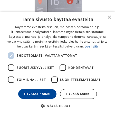
×
Tämä sivusto käyttää evästeitä
Käytämme evästeitä sisällön, mainosten personointiin ja
liikenteemme analysointiin. Jaamme myös tietoja sivustomme
käytöstäsi mainos- ja analytiikkakumppaneidemme kanssa, jotka
voivat yhdistää ne muihin tietoihin, jotka olet heille antanut tai joita
Schwalbe 14-16" Sisärengas
he ovat keränneet käyttäessäsi palveluitaan.
Lue lisää
Schwalbe sisärengas 16" pyöriin.
EHDOTTOMASTI VÄLTTÄMÄTTÖMÄT
10,00
€
SUORITUSKYVYLLISET
KOHDENTAVAT
TOIMINNALLISET
LUOKITTELEMATTOMAT
30
päivän alin hinta
HYVÄKSY KAIKKI
HYLKÄÄ KAIKKI
SISÄRENKAAN TYYPPI
NÄYTÄ TIEDOT