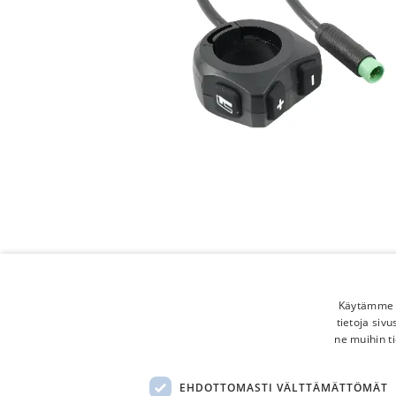
Käytämme e
tietoja siv
ne muihin ti
EHDOTTOMASTI VÄLTTÄMÄTTÖMÄT