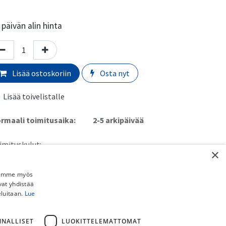
päivän alin hinta
Lisää ostoskoriin
Osta nyt
Lisää toivelistalle
rmaali toimitusaika:
​​​2-5 arkipäivää
imituskulut:
×
uto myymälästä:
​​​​​Ilmainen
 Schenker paketti (ei pyörille):
​​​​​​​​6,90€
Jaamme myös
stipaketti (ei pyörille):
​​​​​​​8,90€
vat yhdistää
ainen toimitus yli 150€ DB Schenker ja Postipaketteihin (ei
eluitaan.
Lue
rille).
örän kotiinkuljetus:
​​​39,90€
NNALLISET
LUOKITTELEMATTOMAT