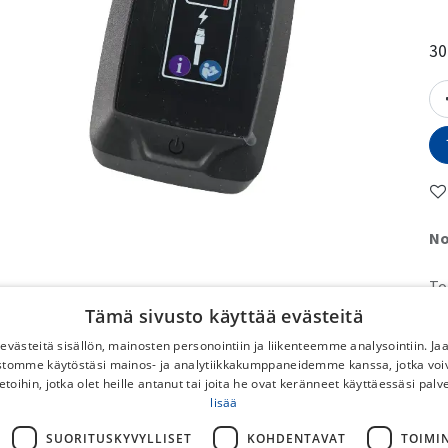
30
No
To
No
Tämä sivusto käyttää evästeitä
DB
västeitä sisällön, mainosten personointiin ja liikenteemme analysointiin. 
Po
ustomme käytöstäsi mainos- ja analytiikkakumppaneidemme kanssa, jotka voi
Ilm
etoihin, jotka olet heille antanut tai joita he ovat keränneet käyttäessäsi palv
lisää
pyö
Py
SUORITUSKYVYLLISET
KOHDENTAVAT
TOIMI