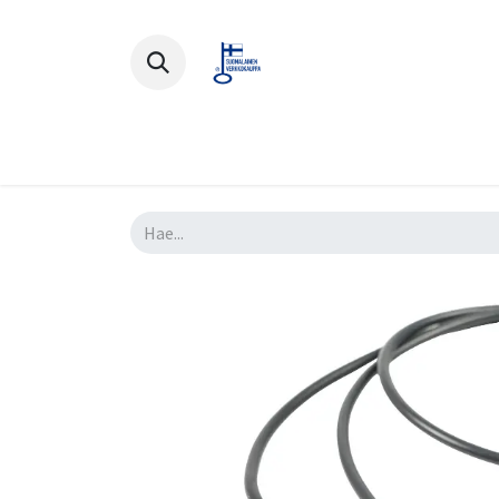
Polkupyörät
Ajovarusteet
Lisä