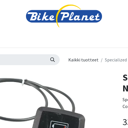
varusteet
Tarvikkeet
Varaosat
Renkaat ja 
Kaikki tuotteet
Specialized
S
N
Sp
Co
3