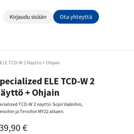
Kirjaudu sisään
Ota yhteyttä​​​​​​
Kiekot
Outlet
Pyörähuolto
Rahoitus
Työsu
 ELE TCD-W 2 Näyttö + Ohjain
pecialized ELE TCD-W 2
äyttö + Ohjain
ecialized TCD-W 2 näyttö. Sopii Vadoihin,
moihin ja Teroihin MY22 alkaen.
39,90
€