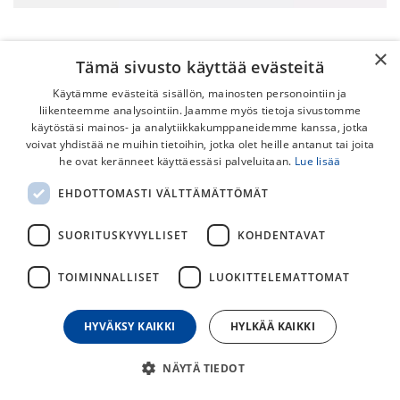
×
Tämä sivusto käyttää evästeitä
Käytämme evästeitä sisällön, mainosten personointiin ja
liikenteemme analysointiin. Jaamme myös tietoja sivustomme
käytöstäsi mainos- ja analytiikkakumppaneidemme kanssa, jotka
voivat yhdistää ne muihin tietoihin, jotka olet heille antanut tai joita
he ovat keränneet käyttäessäsi palveluitaan.
Lue lisää
Specialized Creo SL (2020-2022)
EHDOTTOMASTI VÄLTTÄMÄTTÖMÄT
Ketjuohjuri
SUORITUSKYVYLLISET
KOHDENTAVAT
Specialized Creo SL ketjuohjuri. Sopii vm. 2020-2022 pyöriin.
Tuotenumero: S211200002
TOIMINNALLISET
LUOKITTELEMATTOMAT
25,00
€
HYVÄKSY KAIKKI
HYLKÄÄ KAIKKI
NÄYTÄ TIEDOT
30
päivän alin hinta