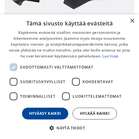
×
Tämä sivusto käyttää evästeitä
Käytämme evästeitä sisällön, mainosten personointiin ja
liikenteemme analysointiin. Jaamme myös tietoja sivustomme
käytöstäsi mainos- ja analytiikkakumppaneidemme kanssa, jotka
voivat yhdistää ne muihin tietoihin, jotka olet heille antanut tai joita
he ovat keränneet käyttäessäsi palveluitaan.
Lue lisää
EHDOTTOMASTI VÄLTTÄMÄTTÖMÄT
Specialized Levo MY19 Battery Rock
Guard Kit
SUORITUSKYVYLLISET
KOHDENTAVAT
Specialized Levo Akun suojamuovi.
TOIMINNALLISET
LUOKITTELEMATTOMAT
79,00
€
HYVÄKSY KAIKKI
HYLKÄÄ KAIKKI
30
päivän alin hinta
NÄYTÄ TIEDOT