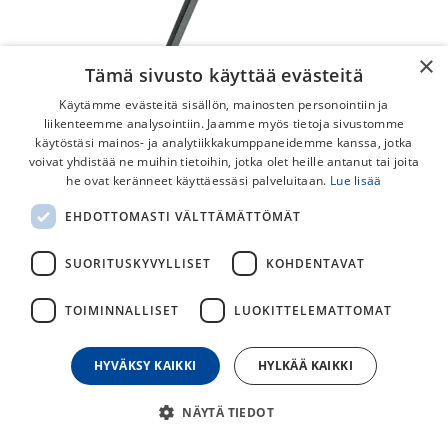
×
Tämä sivusto käyttää evästeitä
Käytämme evästeitä sisällön, mainosten personointiin ja
liikenteemme analysointiin. Jaamme myös tietoja sivustomme
käytöstäsi mainos- ja analytiikkakumppaneidemme kanssa, jotka
voivat yhdistää ne muihin tietoihin, jotka olet heille antanut tai joita
he ovat keränneet käyttäessäsi palveluitaan.
Lue lisää
Specialized MSC MY18 323mm Vado /
EHDOTTOMASTI VÄLTTÄMÄTTÖMÄT
Como Seisontatuki
SUORITUSKYVYLLISET
KOHDENTAVAT
Takahaarukkaan kiinnitettävä seisontatuki eri Specialized
Turbo-pyörämalleille.
TOIMINNALLISET
LUOKITTELEMATTOMAT
29,00
€
HYVÄKSY KAIKKI
HYLKÄÄ KAIKKI
30
päivän alin hinta
NÄYTÄ TIEDOT