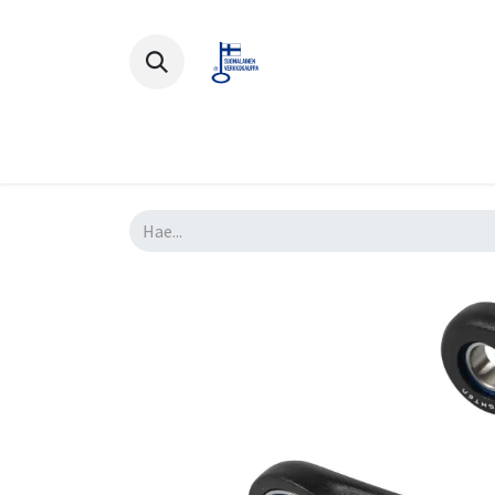
Polkupyörät
Ajovarusteet
Lisä