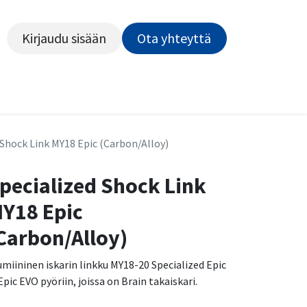
Kirjaudu sisään
Ota yhteyttä​​​​​​
Kiekot
Outlet
Pyörähuolto
Rahoitus
Työsu
 Shock Link MY18 Epic (Carbon/Alloy)
pecialized Shock Link
Y18 Epic
Carbon/Alloy)
umiininen iskarin linkku MY18-20 Specialized Epic
 Epic EVO pyöriin, joissa on Brain takaiskari.