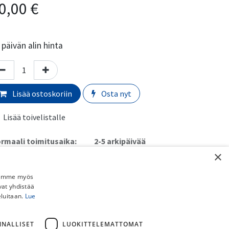
0,00
€
päivän alin hinta
Lisää ostoskoriin
Osta nyt
Lisää toivelistalle
rmaali toimitusaika:
​​​2-5 arkipäivää
×
imituskulut:
Jaamme myös
uto myymälästä:
​​​​​Ilmainen
vat yhdistää
 Schenker paketti (ei pyörille):
​​​​​​​​6,90€
eluitaan.
Lue
stipaketti (ei pyörille):
​​​​​​​8,90€
ainen toimitus yli 150€ DB Schenker ja Postipaketteihin (ei
NNALLISET
LUOKITTELEMATTOMAT
rille).