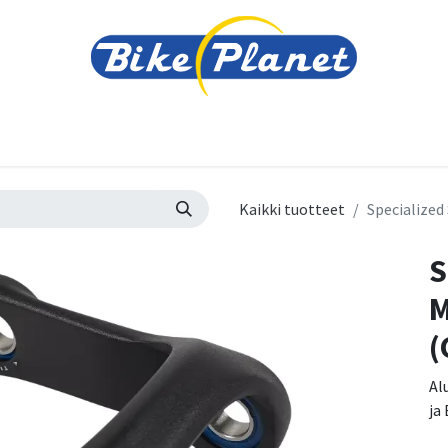
varusteet
Tarvikkeet
Varaosat
Renkaat ja 
Kaikki tuotteet
Specialized
S
M
(
Al
ja