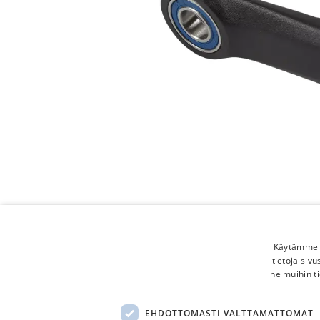
Käytämme e
tietoja siv
ne muihin ti
EHDOTTOMASTI VÄLTTÄMÄTTÖMÄT