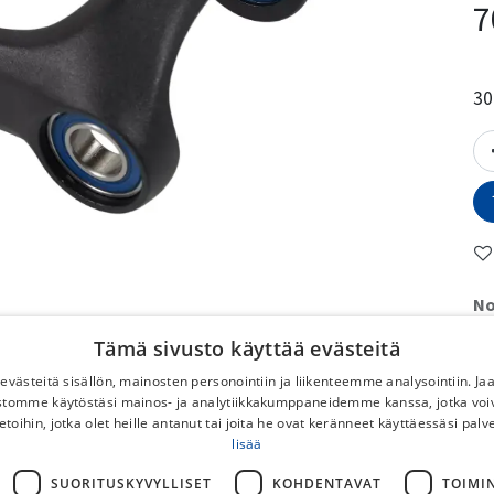
7
30
No
Tämä sivusto käyttää evästeitä
To
västeitä sisällön, mainosten personointiin ja liikenteemme analysointiin. 
No
ustomme käytöstäsi mainos- ja analytiikkakumppaneidemme kanssa, jotka voi
DB
etoihin, jotka olet heille antanut tai joita he ovat keränneet käyttäessäsi palv
Po
lisää
Ilm
SUORITUSKYVYLLISET
KOHDENTAVAT
TOIMI
pyö