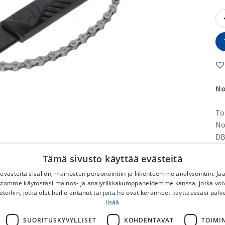
No
To
No
DB
Po
Tämä sivusto käyttää evästeitä
Ilm
pyö
västeitä sisällön, mainosten personointiin ja liikenteemme analysointiin. 
ustomme käytöstäsi mainos- ja analytiikkakumppaneidemme kanssa, jotka voi
Py
etoihin, jotka olet heille antanut tai joita he ovat keränneet käyttäessäsi palv
lisää
SUORITUSKYVYLLISET
KOHDENTAVAT
TOIMI