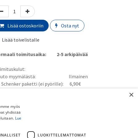
Lisää ostoskoriin
Osta nyt
Lisää toivelistalle
rmaali toimitusaika:
​​​2-5 arkipäivää
imituskulut:
uto myymälästä:
​​​​​Ilmainen
 Schenker paketti (ei pyörille):
​​​​​​​​6,90€
stipaketti (ei pyörille):
​​​​​​​8,90€
×
ainen toimitus yli 150€ DB Schenker ja Postipaketteihin (ei
rille).
Jaamme myös
vat yhdistää
örän kotiinkuljetus:
​​​39,90€
eluitaan.
Lue
NNALLISET
LUOKITTELEMATTOMAT