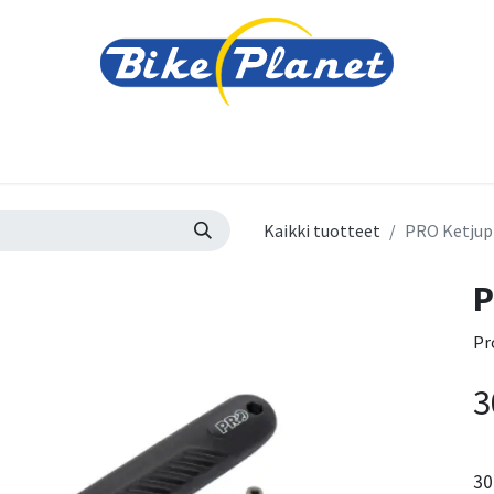
varusteet
Tarvikkeet
Varaosat
Renkaat ja 
Kaikki tuotteet
PRO Ketjup
P
Pr
3
30