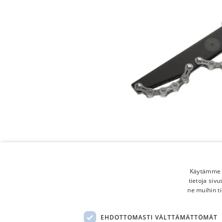
Käytämme e
tietoja siv
ne muihin ti
EHDOTTOMASTI VÄLTTÄMÄTTÖMÄT