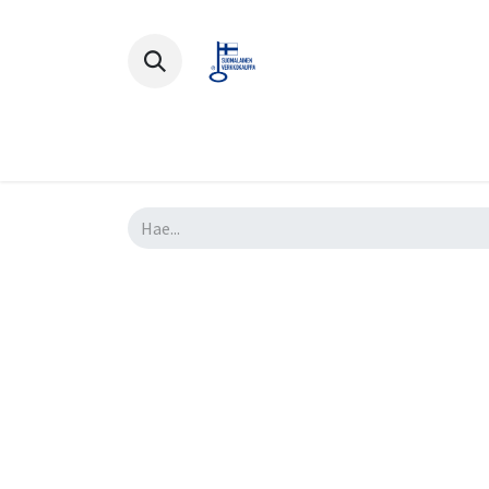
Polkupyörät
Ajovarusteet
Lisä