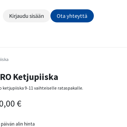
Kirjaudu sisään
Ota yhteyttä​​​​​​
Kiekot
Outlet
Pyörähuolto
Rahoitus
Työsu
iiska
RO Ketjupiiska
o ketjupiiska 9-11 vaihteiselle rataspakalle.
0,00
€
päivän alin hinta