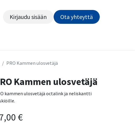
Kirjaudu sisään
Ota yhteyttä​​​​​​
Kiekot
Outlet
Pyörähuolto
Rahoitus
Työsu
PRO Kammen ulosvetäjä
RO Kammen ulosvetäjä
O kammen ulosvetäjä octalink ja neliskantti
kiöille.
7,00
€