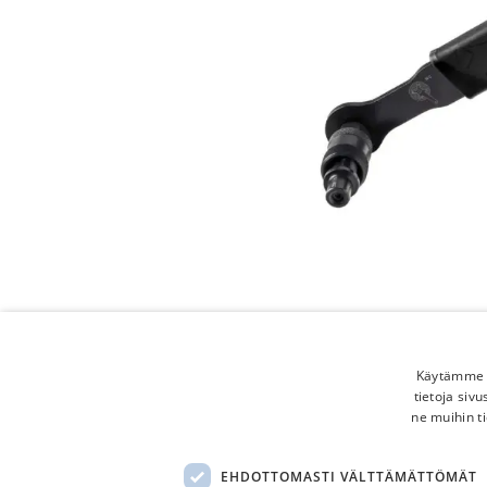
Käytämme e
tietoja siv
ne muihin ti
EHDOTTOMASTI VÄLTTÄMÄTTÖMÄT