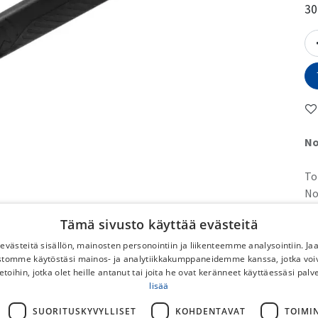
30
No
To
No
DB
Tämä sivusto käyttää evästeitä
Po
Ilm
västeitä sisällön, mainosten personointiin ja liikenteemme analysointiin. 
ustomme käytöstäsi mainos- ja analytiikkakumppaneidemme kanssa, jotka voi
pyö
etoihin, jotka olet heille antanut tai joita he ovat keränneet käyttäessäsi palv
Py
lisää
SUORITUSKYVYLLISET
KOHDENTAVAT
TOIMI