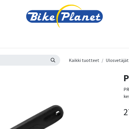
varusteet
Tarvikkeet
Varaosat
Renkaat ja 
Kaikki tuotteet
Ulosvetäjät
P
PR
kes
2