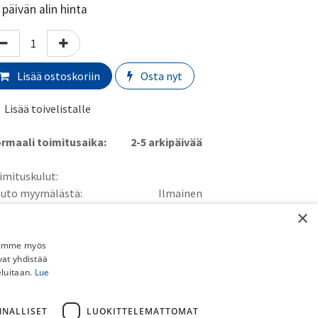
päivän alin hinta
Lisää ostoskoriin
Osta nyt
Lisää toivelistalle
rmaali toimitusaika:
​​​2-5 arkipäivää
imituskulut:
uto myymälästä:
​​​​​Ilmainen
 Schenker paketti (ei pyörille):
​​​​​​​​6,90€
×
stipaketti (ei pyörille):
​​​​​​​8,90€
ainen toimitus yli 150€ DB Schenker ja Postipaketteihin (ei
Jaamme myös
vat yhdistää
rille).
eluitaan.
Lue
örän kotiinkuljetus:
​​​39,90€
NNALLISET
LUOKITTELEMATTOMAT