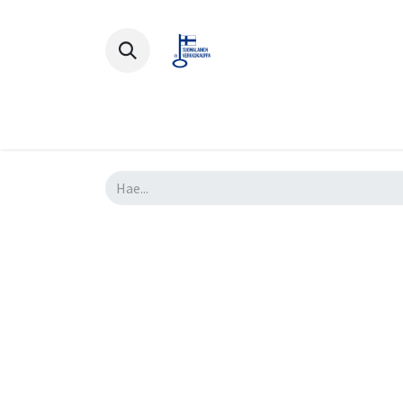
Polkupyörät
Ajovarusteet
Lisä