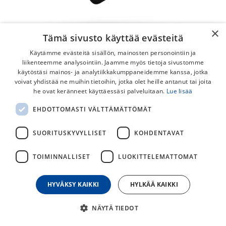
×
Tämä sivusto käyttää evästeitä
Käytämme evästeitä sisällön, mainosten personointiin ja
liikenteemme analysointiin. Jaamme myös tietoja sivustomme
käytöstäsi mainos- ja analytiikkakumppaneidemme kanssa, jotka
voivat yhdistää ne muihin tietoihin, jotka olet heille antanut tai joita
PRO 6 Minityökalu
he ovat keränneet käyttäessäsi palveluitaan.
Lue lisää
PRO 6 -minityökalu on kompakti monitoimityökalu, jossa on
EHDOTTOMASTI VÄLTTÄMÄTTÖMÄT
6 toimintoa.
SUORITUSKYVYLLISET
KOHDENTAVAT
15,00
€
TOIMINNALLISET
LUOKITTELEMATTOMAT
30
päivän alin hinta
HYVÄKSY KAIKKI
HYLKÄÄ KAIKKI
NÄYTÄ TIEDOT