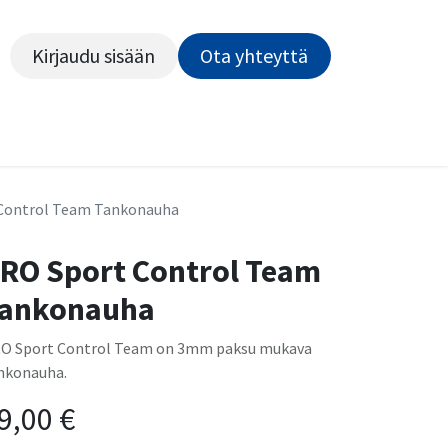
Kirjaudu sisään
Ota yhteyttä​​​​​​
Kiekot
Outlet
Pyörähuolto
Rahoitus
Työsu
Control Team Tankonauha
RO Sport Control Team
ankonauha
O Sport Control Team on 3mm paksu mukava
nkonauha.
9,00
€