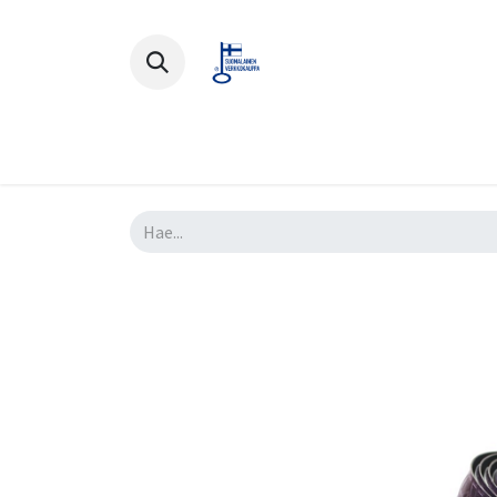
Polkupyörät
Ajovarusteet
Lisä