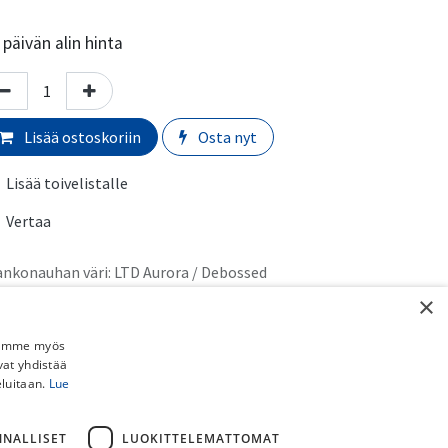
päivän alin hinta
Lisää ostoskoriin
Osta nyt
Lisää toivelistalle
Vertaa
ankonauhan väri
:
LTD Aurora / Debossed
×
rmaali toimitusaika:
​​​2-5 arkipäivää
Jaamme myös
imituskulut:
vat yhdistää
eluitaan.
Lue
uto myymälästä:
​​​​​Ilmainen
 Schenker paketti (ei pyörille):
​​​​​​​​6,90€
stipaketti (ei pyörille):
​​​​​​​8,90€
NNALLISET
LUOKITTELEMATTOMAT