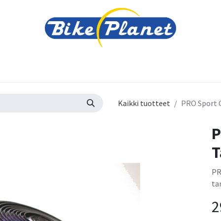
varusteet
Tarvikkeet
Varaosat
Renkaat ja 
Kaikki tuotteet
PRO Sport 
P
T
PR
ta
2