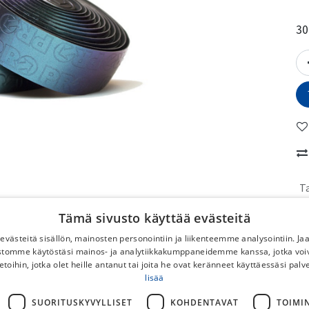
30
T
Tämä sivusto käyttää evästeitä
No
västeitä sisällön, mainosten personointiin ja liikenteemme analysointiin. 
To
ustomme käytöstäsi mainos- ja analytiikkakumppaneidemme kanssa, jotka voi
etoihin, jotka olet heille antanut tai joita he ovat keränneet käyttäessäsi palv
No
lisää
DB
Po
SUORITUSKYVYLLISET
KOHDENTAVAT
TOIMI