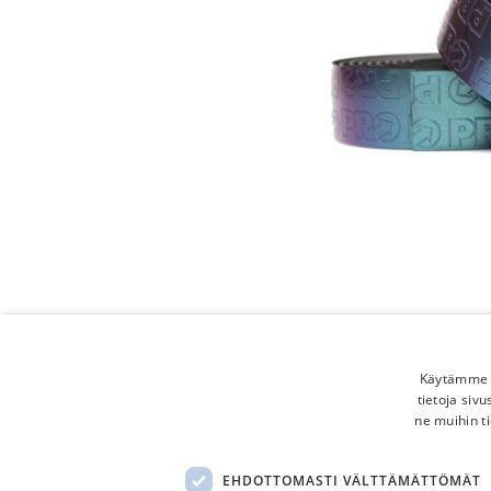
Käytämme e
tietoja siv
ne muihin ti
EHDOTTOMASTI VÄLTTÄMÄTTÖMÄT