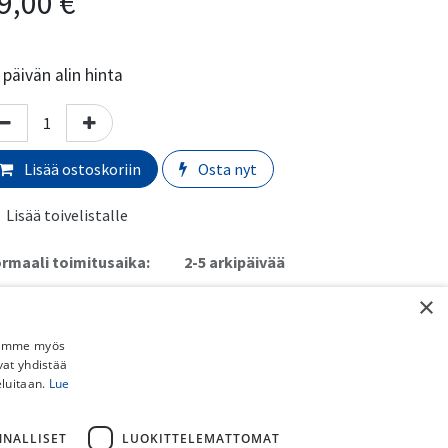
9,00
€
päivän alin hinta
Lisää ostoskoriin
Osta nyt
Lisää toivelistalle
rmaali toimitusaika:
​​​2-5 arkipäivää
×
imituskulut:
uto myymälästä:
​​​​​Ilmainen
Jaamme myös
 Schenker paketti (ei pyörille):
​​​​​​​​6,90€
vat yhdistää
stipaketti (ei pyörille):
​​​​​​​8,90€
eluitaan.
Lue
ainen toimitus yli 150€ DB Schenker ja Postipaketteihin (ei
rille).
NNALLISET
LUOKITTELEMATTOMAT