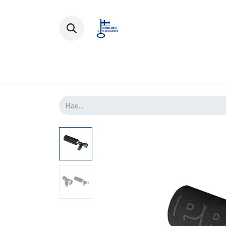
Polkupyörät
Ajovarusteet
Lisä