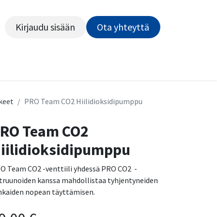
Kirjaudu sisään
Ota yhteyttä​​​​​​
Kiekot
Outlet
Pyörähuolto
Rahoitus
Työsu
keet
PRO Team CO2 Hiilidioksidipumppu
RO Team CO2
iilidioksidipumppu
O Team CO2 -venttiili yhdessä PRO CO2 -
truunoiden kanssa mahdollistaa tyhjentyneiden
nkaiden nopean täyttämisen.