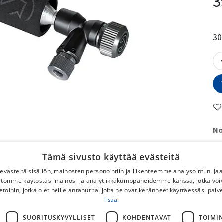
3
30
No
To
Tämä sivusto käyttää evästeitä
No
västeitä sisällön, mainosten personointiin ja liikenteemme analysointiin. 
DB
ustomme käytöstäsi mainos- ja analytiikkakumppaneidemme kanssa, jotka voi
Po
etoihin, jotka olet heille antanut tai joita he ovat keränneet käyttäessäsi palv
lisää
Ilm
pyö
SUORITUSKYVYLLISET
KOHDENTAVAT
TOIMI