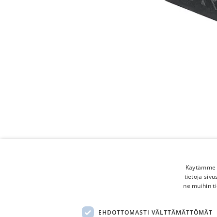
Käytämme e
tietoja siv
ne muihin ti
EHDOTTOMASTI VÄLTTÄMÄTTÖMÄT