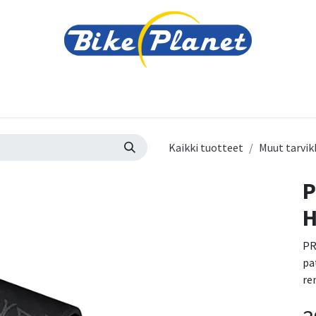
varusteet
Tarvikkeet
Varaosat
Renkaat ja 
Kaikki tuotteet
Muut tarvik
P
H
PR
pa
re