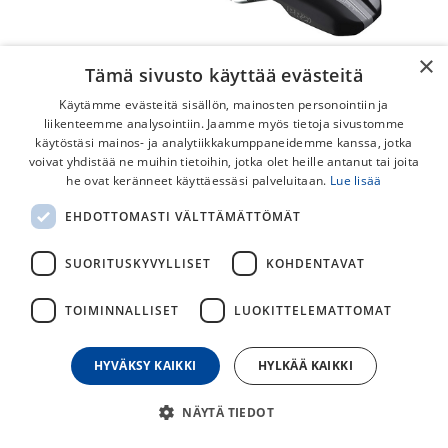
×
Tämä sivusto käyttää evästeitä
Käytämme evästeitä sisällön, mainosten personointiin ja
liikenteemme analysointiin. Jaamme myös tietoja sivustomme
käytöstäsi mainos- ja analytiikkakumppaneidemme kanssa, jotka
voivat yhdistää ne muihin tietoihin, jotka olet heille antanut tai joita
he ovat keränneet käyttäessäsi palveluitaan.
Lue lisää
PRO Stealth Sport Musta Satula
EHDOTTOMASTI VÄLTTÄMÄTTÖMÄT
PRO Stealth Sport -satula on suunniteltu ajajille, jotka
etsivät aerodynaamista asentoa pyörän selässä.
SUORITUSKYVYLLISET
KOHDENTAVAT
119,00
€
TOIMINNALLISET
LUOKITTELEMATTOMAT
HYVÄKSY KAIKKI
HYLKÄÄ KAIKKI
30
päivän alin hinta
NÄYTÄ TIEDOT
SATULAN LEVEYS