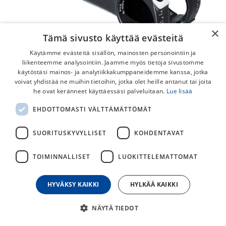
×
Tämä sivusto käyttää evästeitä
Käytämme evästeitä sisällön, mainosten personointiin ja
liikenteemme analysointiin. Jaamme myös tietoja sivustomme
käytöstäsi mainos- ja analytiikkakumppaneidemme kanssa, jotka
voivat yhdistää ne muihin tietoihin, jotka olet heille antanut tai joita
he ovat keränneet käyttäessäsi palveluitaan.
Lue lisää
PRO PLT 31.8mm / 10 astetta
EHDOTTOMASTI VÄLTTÄMÄTTÖMÄT
Ohjainkannatin
SUORITUSKYVYLLISET
KOHDENTAVAT
Kevyt alumiininen PRO PLT ohjainkannatin 31.8mm tangolle
ja 1-1/8 kaulaputkelle. 10 asteen +/- kulmalla.
TOIMINNALLISET
LUOKITTELEMATTOMAT
69,00
€
HYVÄKSY KAIKKI
HYLKÄÄ KAIKKI
30
päivän alin hinta
NÄYTÄ TIEDOT