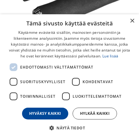
×
Tämä sivusto käyttää evästeitä
Käytämme evästeitä sisällön, mainosten personointiin ja
liikenteemme analysointiin. Jaamme myös tietoja sivustomme
käytöstäsi mainos- ja analytiikkakumppaneidemme kanssa, jotka
voivat yhdistää ne muihin tietoihin, jotka olet heille antanut tai joita
he ovat keränneet käyttäessäsi palveluitaan.
Lue lisää
PRO Ergonomic Lock-On Sport
EHDOTTOMASTI VÄLTTÄMÄTTÖMÄT
34.5mm/133mm Gripit
SUORITUSKYVYLLISET
KOHDENTAVAT
Laadukkaat, lukittavat PRO-tason kädensijat PRO:lta.
TOIMINNALLISET
LUOKITTELEMATTOMAT
25,00
€
HYVÄKSY KAIKKI
HYLKÄÄ KAIKKI
30
päivän alin hinta
NÄYTÄ TIEDOT