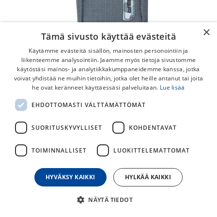
×
Tämä sivusto käyttää evästeitä
Käytämme evästeitä sisällön, mainosten personointiin ja
liikenteemme analysointiin. Jaamme myös tietoja sivustomme
käytöstäsi mainos- ja analytiikkakumppaneidemme kanssa, jotka
voivat yhdistää ne muihin tietoihin, jotka olet heille antanut tai joita
he ovat keränneet käyttäessäsi palveluitaan.
Lue lisää
PRO Gravel Pullolaukku
EHDOTTOMASTI VÄLTTÄMÄTTÖMÄT
Pro Gravel Pullolaukku on laukkumainen juomapulloteline
joka kiinnitetään tankoon. Erityisen toimiva ratkaisu
SUORITUSKYVYLLISET
KOHDENTAVAT
sähköpyörissä ja gravel pyörissä.
TOIMINNALLISET
LUOKITTELEMATTOMAT
39,00
€
HYVÄKSY KAIKKI
HYLKÄÄ KAIKKI
30
päivän alin hinta
NÄYTÄ TIEDOT