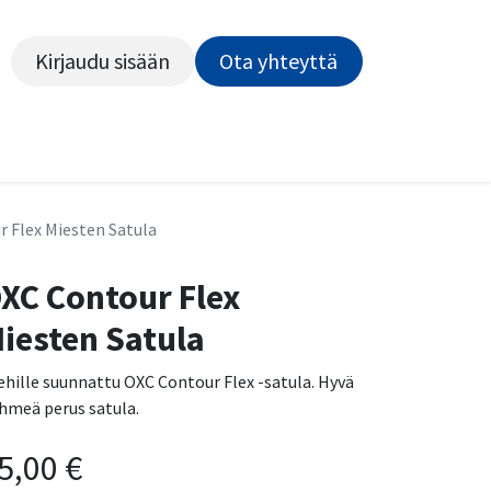
Kirjaudu sisään
Ota yhteyttä​​​​​​
Kiekot
Outlet
Pyörähuolto
Rahoitus
Työsu
 Flex Miesten Satula
XC Contour Flex
iesten Satula
ehille suunnattu OXC Contour Flex -satula. Hyvä
hmeä perus satula.
5,00
€