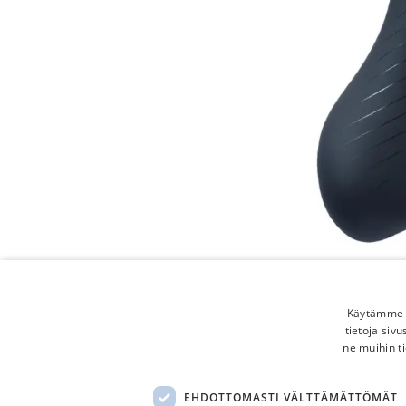
Käytämme e
tietoja siv
ne muihin ti
EHDOTTOMASTI VÄLTTÄMÄTTÖMÄT