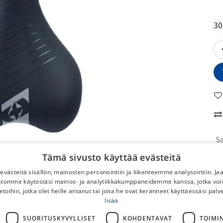
30
S
Tämä sivusto käyttää evästeitä
No
västeitä sisällön, mainosten personointiin ja liikenteemme analysointiin. 
ustomme käytöstäsi mainos- ja analytiikkakumppaneidemme kanssa, jotka voi
To
etoihin, jotka olet heille antanut tai joita he ovat keränneet käyttäessäsi palv
No
lisää
DB
SUORITUSKYVYLLISET
KOHDENTAVAT
TOIMI
Po