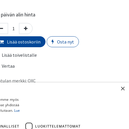
päivän alin hinta
Lisää ostoskoriin
Osta nyt
Lisää toivelistalle
Vertaa
atulan merkki
:
OXC
×
rmaali toimitusaika:
​​​2-5 arkipäivää
Jaamme myös
vat yhdistää
imituskulut:
eluitaan.
Lue
uto myymälästä:
​​​​​Ilmainen
 Schenker paketti (ei pyörille):
​​​​​​​​6,90€
NNALLISET
LUOKITTELEMATTOMAT
stipaketti (ei pyörille):
​​​​​​​8,90€