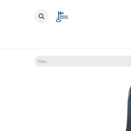
Polkupyörät
Ajovarusteet
Lisä