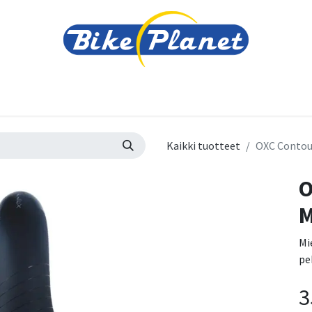
varusteet
Tarvikkeet
Varaosat
Renkaat ja 
Kaikki tuotteet
OXC Contour
O
M
Mi
pe
3