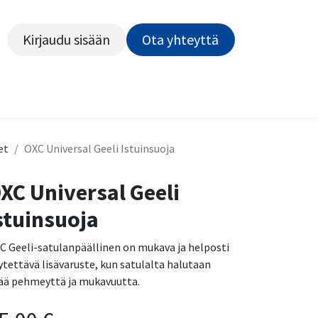
Kirjaudu sisään
Ota yhteyttä​​​​​​
Kiekot
Outlet
Pyörähuolto
Rahoitus
Työsu
et
OXC Universal Geeli Istuinsuoja
XC Universal Geeli
stuinsuoja
C Geeli-satulanpäällinen on mukava ja helposti
ytettävä lisävaruste, kun satulalta halutaan
sää pehmeyttä ja mukavuutta.