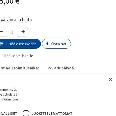
5,00
€
päivän alin hinta
Lisää ostoskoriin
Osta nyt
Lisää toivelistalle
rmaali toimitusaika:
​​​2-5 arkipäivää
×
imituskulut:
uto myymälästä:
​​​​​Ilmainen
Jaamme myös
 Schenker paketti (ei pyörille):
​​​​​​​​6,90€
vat yhdistää
stipaketti (ei pyörille):
​​​​​​​8,90€
eluitaan.
Lue
ainen toimitus yli 150€ DB Schenker ja Postipaketteihin (ei
rille).
NNALLISET
LUOKITTELEMATTOMAT