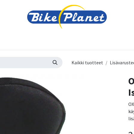
varusteet
Tarvikkeet
Varaosat
Renkaat ja 
Kaikki tuotteet
Lisävaruste
O
I
OX
kä
li