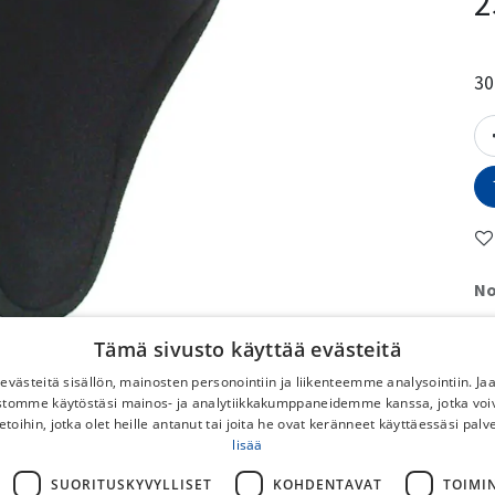
2
30
No
To
Tämä sivusto käyttää evästeitä
No
västeitä sisällön, mainosten personointiin ja liikenteemme analysointiin. 
DB
ustomme käytöstäsi mainos- ja analytiikkakumppaneidemme kanssa, jotka voi
Po
etoihin, jotka olet heille antanut tai joita he ovat keränneet käyttäessäsi palv
lisää
Ilm
pyö
SUORITUSKYVYLLISET
KOHDENTAVAT
TOIMI