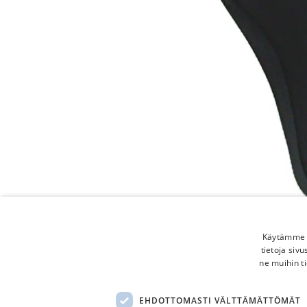
Käytämme e
tietoja siv
ne muihin ti
EHDOTTOMASTI VÄLTTÄMÄTTÖMÄT