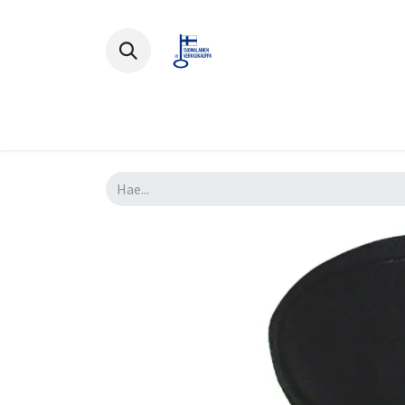
Polkupyörät
Ajovarusteet
Lisä