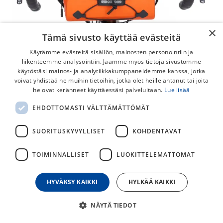
×
Tämä sivusto käyttää evästeitä
Käytämme evästeitä sisällön, mainosten personointiin ja
liikenteemme analysointiin. Jaamme myös tietoja sivustomme
käytöstäsi mainos- ja analytiikkakumppaneidemme kanssa, jotka
voivat yhdistää ne muihin tietoihin, jotka olet heille antanut tai joita
he ovat keränneet käyttäessäsi palveluitaan.
Lue lisää
EHDOTTOMASTI VÄLTTÄMÄTTÖMÄT
OXFORD Aqua Evo Adventure
Daytripper Tankolaukku
SUORITUSKYVYLLISET
KOHDENTAVAT
Vedenpitävä 3,5L ohjaustankolaukku pyörään. Kevyt rakenne,
TOIMINNALLISET
LUOKITTELEMATTOMAT
heijastavat yksityiskohdat ja sisätaskut puhelimelle ja
työkaluille.
HYVÄKSY KAIKKI
HYLKÄÄ KAIKKI
39,00
€
NÄYTÄ TIEDOT