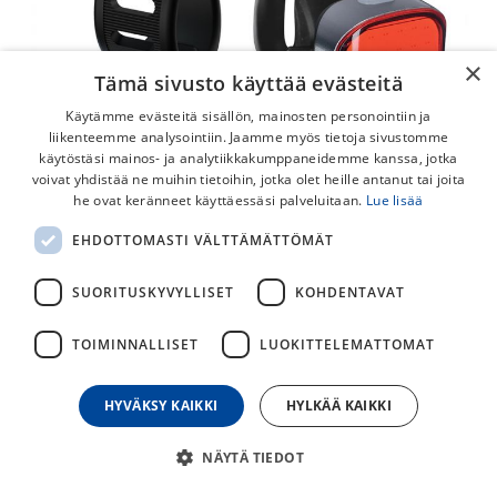
×
Tämä sivusto käyttää evästeitä
Käytämme evästeitä sisällön, mainosten personointiin ja
liikenteemme analysointiin. Jaamme myös tietoja sivustomme
käytöstäsi mainos- ja analytiikkakumppaneidemme kanssa, jotka
voivat yhdistää ne muihin tietoihin, jotka olet heille antanut tai joita
OXC UltraTorch City Etu- & Takavalo
he ovat keränneet käyttäessäsi palveluitaan.
Lue lisää
OXC Ultratorch City valosetti. Sisältää USB-ladattavan
EHDOTTOMASTI VÄLTTÄMÄTTÖMÄT
etuvalon (200 lumenia) ja USB-ladattavan takavalon (25
lumenia). Sisältää mikro-USB kaapelit ja kiinnikkeet.
SUORITUSKYVYLLISET
KOHDENTAVAT
65,00
€
TOIMINNALLISET
LUOKITTELEMATTOMAT
HYVÄKSY KAIKKI
HYLKÄÄ KAIKKI
30
päivän alin hinta
NÄYTÄ TIEDOT