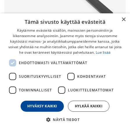
×
Tämä sivusto käyttää evästeitä
Käytämme evästeitä sisällön, mainosten personointiin ja
liikenteemme analysointiin. Jaamme myös tietoja sivustomme
käytöstäsi mainos- ja analytiikkakumppaneidemme kanssa, jotka
voivat yhdistää ne muihin tietoihin, jotka olet heille antanut tai joita
Orbea Seisontatuki Mooi MX/Onna
he ovat keränneet käyttäessäsi palveluitaan.
Lue lisää
27/29"
EHDOTTOMASTI VÄLTTÄMÄTTÖMÄT
Seisontatuki Orbea Onna ja MX pyörämalleille.
SUORITUSKYVYLLISET
KOHDENTAVAT
TOIMINNALLISET
LUOKITTELEMATTOMAT
49,00
€
HYVÄKSY KAIKKI
HYLKÄÄ KAIKKI
30
päivän alin hinta
NÄYTÄ TIEDOT