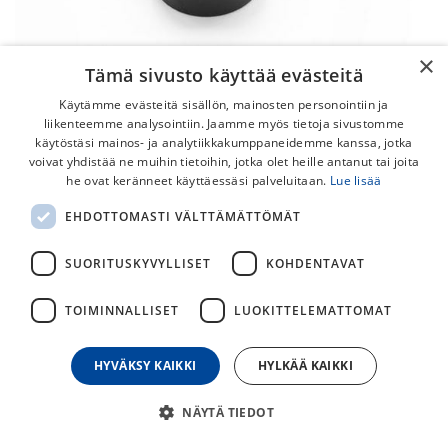
×
Tämä sivusto käyttää evästeitä
Käytämme evästeitä sisällön, mainosten personointiin ja
liikenteemme analysointiin. Jaamme myös tietoja sivustomme
käytöstäsi mainos- ja analytiikkakumppaneidemme kanssa, jotka
voivat yhdistää ne muihin tietoihin, jotka olet heille antanut tai joita
he ovat keränneet käyttäessäsi palveluitaan.
Lue lisää
Orbea Nut M18 Derailleur Hanger X12
EHDOTTOMASTI VÄLTTÄMÄTTÖMÄT
Road Mutteri
SUORITUSKYVYLLISET
KOHDENTAVAT
10,00
€
TOIMINNALLISET
LUOKITTELEMATTOMAT
30
päivän alin hinta
HYVÄKSY KAIKKI
HYLKÄÄ KAIKKI
NÄYTÄ TIEDOT
Lisää ostoskoriin
Osta nyt