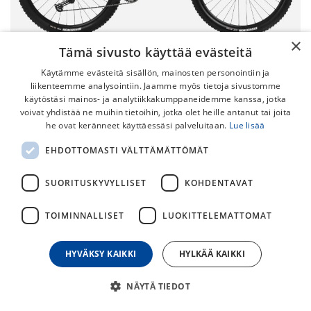
×
Tämä sivusto käyttää evästeitä
Käytämme evästeitä sisällön, mainosten personointiin ja
liikenteemme analysointiin. Jaamme myös tietoja sivustomme
käytöstäsi mainos- ja analytiikkakumppaneidemme kanssa, jotka
voivat yhdistää ne muihin tietoihin, jotka olet heille antanut tai joita
he ovat keränneet käyttäessäsi palveluitaan.
Lue lisää
Orbea Laufey H10 -24
EHDOTTOMASTI VÄLTTÄMÄTTÖMÄT
Orbea Laufey on näppärä ja monipuolinen jäykkäperäinen
maasturi. Sitä ei ole suunniteltu vain yhtä ajajakuntaa
SUORITUSKYVYLLISET
KOHDENTAVAT
mielessä pitäen, vaan voikin sanoa, että tämä
hauskanpitoon tehty pyörä on täydellinen kaikille!
TOIMINNALLISET
LUOKITTELEMATTOMAT
1 799,00
€
2 149,00
€
HYVÄKSY KAIKKI
HYLKÄÄ KAIKKI
NÄYTÄ TIEDOT
30
päivän alin hinta