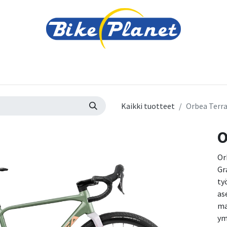
varusteet
Tarvikkeet
Varaosat
Renkaat ja 
Kaikki tuotteet
Orbea Terra
O
Or
Gr
ty
as
ma
ym