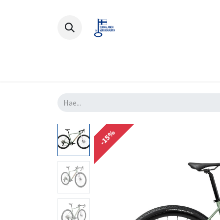
Polkupyörät
Ajovarusteet
Lisä
-15%