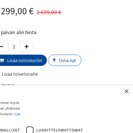
 299,00
€
2 699,00
€
päivän alin hinta
Lisää ostoskoriin
Osta nyt
Lisää toivelistalle
Vertaa
×
ri
:
Vihreä
Jaamme myös
vat yhdistää
oko
:
XXL
eluitaan.
Lue
yörän valmistaja
:
Orbea
unkomateriaali
:
Alumiini
NNALLISET
LUOKITTELEMATTOMAT