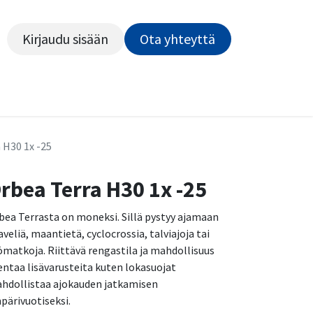
Kirjaudu sisään
Ota yhteyttä​​​​​​
Kiekot
Outlet
Pyörähuolto
Rahoitus
Työsu
 H30 1x -25
rbea Terra H30 1x -25
bea Terrasta on moneksi. Sillä pystyy ajamaan
aveliä, maantietä, cyclocrossia, talviajoja tai
ömatkoja. Riittävä rengastila ja mahdollisuus
entaa lisävarusteita kuten lokasuojat
hdollistaa ajokauden jatkamisen
pärivuotiseksi.