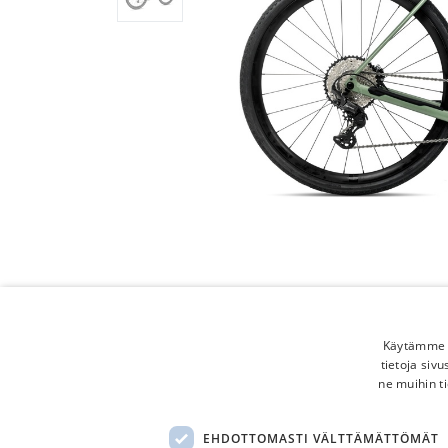
Käytämme e
tietoja siv
ne muihin ti
EHDOTTOMASTI VÄLTTÄMÄTTÖMÄT