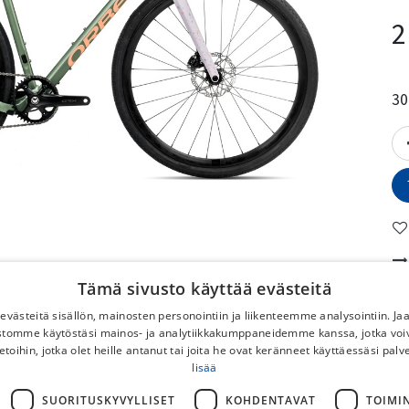
2
30
Tämä sivusto käyttää evästeitä
Vä
västeitä sisällön, mainosten personointiin ja liikenteemme analysointiin. 
ustomme käytöstäsi mainos- ja analytiikkakumppaneidemme kanssa, jotka voi
K
etoihin, jotka olet heille antanut tai joita he ovat keränneet käyttäessäsi palv
lisää
P
R
SUORITUSKYVYLLISET
KOHDENTAVAT
TOIMI