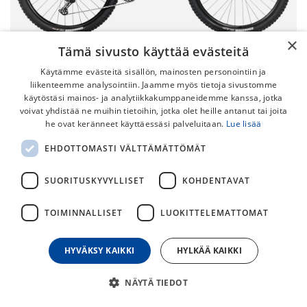
×
Tämä sivusto käyttää evästeitä
Käytämme evästeitä sisällön, mainosten personointiin ja
liikenteemme analysointiin. Jaamme myös tietoja sivustomme
käytöstäsi mainos- ja analytiikkakumppaneidemme kanssa, jotka
voivat yhdistää ne muihin tietoihin, jotka olet heille antanut tai joita
he ovat keränneet käyttäessäsi palveluitaan.
Lue lisää
Orbea Laufey H10 -25
EHDOTTOMASTI VÄLTTÄMÄTTÖMÄT
Orbea Laufey on näppärä ja monipuolinen jäykkäperäinen
maasturi. Sitä ei ole suunniteltu vain yhtä ajajakuntaa
SUORITUSKYVYLLISET
KOHDENTAVAT
mielessä pitäen, vaan voikin sanoa, että tämä
hauskanpitoon tehty pyörä on täydellinen kaikille!
TOIMINNALLISET
LUOKITTELEMATTOMAT
1 799,00
€
2 099,00
€
HYVÄKSY KAIKKI
HYLKÄÄ KAIKKI
NÄYTÄ TIEDOT
30
päivän alin hinta