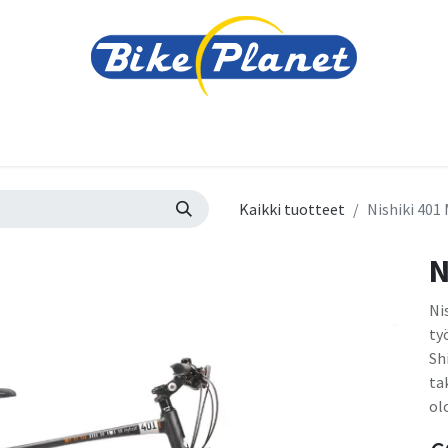
varusteet
Tarvikkeet
Varaosat
Renkaat ja 
Kaikki tuotteet
Nishiki 401
N
Ni
ty
Sh
ta
ol