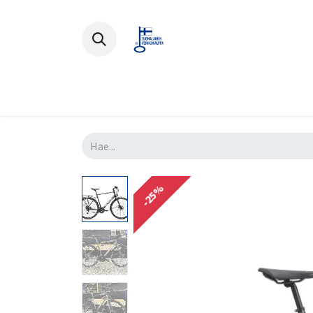
Polkupyörät
Ajovarusteet
Lisä
-25%