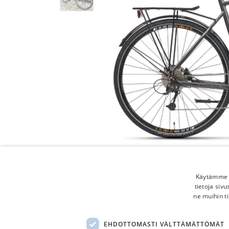
Käytämme e
tietoja siv
ne muihin ti
EHDOTTOMASTI VÄLTTÄMÄTTÖMÄT