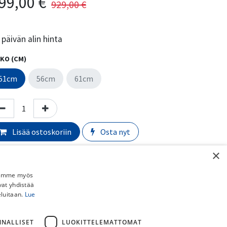
99,00
€
929,00
€
päivän alin hinta
KO (CM)
51cm
56cm
61cm
Lisää ostoskoriin
Osta nyt
×
Lisää toivelistalle
Vertaa
Jaamme myös
vat yhdistää
eluitaan.
Lue
yörän valmistaja
:
Nishiki
NNALLISET
LUOKITTELEMATTOMAT
rmaali toimitusaika:
​​​2-5 arkipäivää