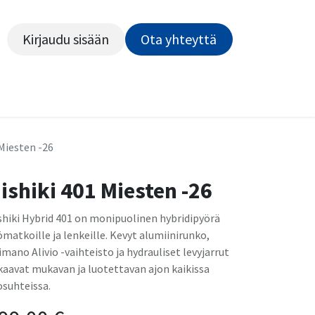
Kirjaudu sisään
Ota yhteyttä​​​​​​
Kiekot
Outlet
Pyörähuolto
Rahoitus
Työsu
 Miesten -26
ishiki 401 Miesten -26
shiki Hybrid 401 on monipuolinen hybridipyörä
ömatkoille ja lenkeille. Kevyt alumiinirunko,
imano Alivio -vaihteisto ja hydrauliset levyjarrut
kaavat mukavan ja luotettavan ajon kaikissa
osuhteissa.