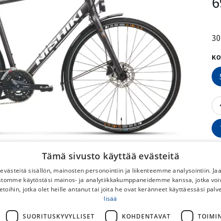
6
30
KO
Tämä sivusto käyttää evästeitä
västeitä sisällön, mainosten personointiin ja liikenteemme analysointiin. 
ustomme käytöstäsi mainos- ja analytiikkakumppaneidemme kanssa, jotka voi
etoihin, jotka olet heille antanut tai joita he ovat keränneet käyttäessäsi palv
P
lisää
SUORITUSKYVYLLISET
KOHDENTAVAT
TOIMI
No