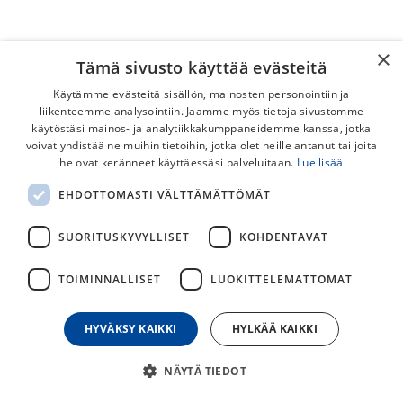
×
Tämä sivusto käyttää evästeitä
Käytämme evästeitä sisällön, mainosten personointiin ja
liikenteemme analysointiin. Jaamme myös tietoja sivustomme
käytöstäsi mainos- ja analytiikkakumppaneidemme kanssa, jotka
voivat yhdistää ne muihin tietoihin, jotka olet heille antanut tai joita
Muc-Off Stealth Tubeless Puncture
he ovat keränneet käyttäessäsi palveluitaan.
Lue lisää
Plug
EHDOTTOMASTI VÄLTTÄMÄTTÖMÄT
Muc-Off Stealth Tubeless Puncture Plug työkalu ja
SUORITUSKYVYLLISET
KOHDENTAVAT
kamelinpask**t tangon päähän.
TOIMINNALLISET
LUOKITTELEMATTOMAT
59,00
€
HYVÄKSY KAIKKI
HYLKÄÄ KAIKKI
30
päivän alin hinta
NÄYTÄ TIEDOT
VÄRI