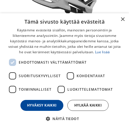
×
Tämä sivusto käyttää evästeitä
Käytämme evästeitä sisällön, mainosten personointiin ja
liikenteemme analysointiin. Jaamme myös tietoja sivustomme
käytöstäsi mainos- ja analytiikkakumppaneidemme kanssa, jotka
voivat yhdistää ne muihin tietoihin, jotka olet heille antanut tai joita
he ovat keränneet käyttäessäsi palveluitaan.
Lue lisää
Lazer Cage KinetiCore
EHDOTTOMASTI VÄLTTÄMÄTTÖMÄT
Virginia Techin 5 tähden luokituksen saanut Cage KinetiCore
suojaa tehokkaasti ja pitää olon mukavana kovimmissakin
SUORITUSKYVYLLISET
KOHDENTAVAT
enduro- ja DH-laskuissa.
TOIMINNALLISET
LUOKITTELEMATTOMAT
279,00
€
HYVÄKSY KAIKKI
HYLKÄÄ KAIKKI
30
päivän alin hinta
NÄYTÄ TIEDOT
KYPÄRÄN KOKO