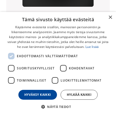
×
Tämä sivusto käyttää evästeitä
Käytämme evästeitä sisällön, mainosten personointiin ja
liikenteemme analysointiin. Jaamme myös tietoja sivustomme
käytöstäsi mainos- ja analytiikkakumppaneidemme kanssa, jotka
voivat yhdistää ne muihin tietoihin, jotka olet heille antanut tai joita
Lahjakortti
he ovat keränneet käyttäessäsi palveluitaan.
Lue lisää
Osta lahjakortti myymälään tai verkkokauppaamme.
EHDOTTOMASTI VÄLTTÄMÄTTÖMÄT
Lahjakorttia voi käyttää sekä Espoon että Vantaan
myymälässä tai verkkokauppatilauksen yhteydessä
SUORITUSKYVYLLISET
KOHDENTAVAT
ostoskorin kassalla.
TOIMINNALLISET
LUOKITTELEMATTOMAT
HUOM! Jos haluat poikkeavan summan, jota ei ole vielä
määritetty, olethan meihin yhteydessä, niin teemme
HYVÄKSY KAIKKI
HYLKÄÄ KAIKKI
teille kyseisen lahjakortin.
30,00
€
NÄYTÄ TIEDOT