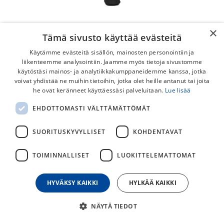
×
Tämä sivusto käyttää evästeitä
Käytämme evästeitä sisällön, mainosten personointiin ja
liikenteemme analysointiin. Jaamme myös tietoja sivustomme
käytöstäsi mainos- ja analytiikkakumppaneidemme kanssa, jotka
voivat yhdistää ne muihin tietoihin, jotka olet heille antanut tai joita
Frog Seisontatuki Small
he ovat keränneet käyttäessäsi palveluitaan.
Lue lisää
Frog small seisontatuki Frogin 14-18" pyörille.
EHDOTTOMASTI VÄLTTÄMÄTTÖMÄT
Sopii lisäksi 20" Frog 53 pyörään.
SUORITUSKYVYLLISET
KOHDENTAVAT
25,00
€
TOIMINNALLISET
LUOKITTELEMATTOMAT
HYVÄKSY KAIKKI
HYLKÄÄ KAIKKI
30
päivän alin hinta
NÄYTÄ TIEDOT