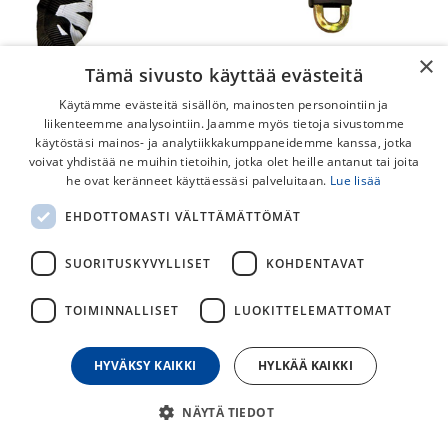
×
Tämä sivusto käyttää evästeitä
Käytämme evästeitä sisällön, mainosten personointiin ja
liikenteemme analysointiin. Jaamme myös tietoja sivustomme
käytöstäsi mainos- ja analytiikkakumppaneidemme kanssa, jotka
voivat yhdistää ne muihin tietoihin, jotka olet heille antanut tai joita
Kryptonite Keeper 785 Ketjulukko
he ovat keränneet käyttäessäsi palveluitaan.
Lue lisää
Kryptonite Ketjulukko joka tuo mielenrauhaa ja turvaa
EHDOTTOMASTI VÄLTTÄMÄTTÖMÄT
pyörääsi varkauksilta kiitettävästi.
SUORITUSKYVYLLISET
KOHDENTAVAT
Kätevä, monipuolinen karkaistusta teräksestä tehty
ketjulukko, joka tarjoaa parempaa suojaa, kuin perinteinen
TOIMINNALLISET
LUOKITTELEMATTOMAT
vaijerilukko.
55,00
€
HYVÄKSY KAIKKI
HYLKÄÄ KAIKKI
NÄYTÄ TIEDOT
30
päivän alin hinta