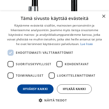
×
Tämä sivusto käyttää evästeitä
Käytämme evästeitä sisällön, mainosten personointiin ja
liikenteemme analysointiin. Jaamme myös tietoja sivustomme
käytöstäsi mainos- ja analytiikkakumppaneidemme kanssa, jotka
voivat yhdistää ne muihin tietoihin, jotka olet heille antanut tai joita
he ovat keränneet käyttäessäsi palveluitaan.
Lue lisää
EHDOTTOMASTI VÄLTTÄMÄTTÖMÄT
Kryptonite New York Standard
10.2x20.3cm U-lukko
SUORITUSKYVYLLISET
KOHDENTAVAT
Kryptonite New York U-lukko on New York
TOIMINNALLISET
LUOKITTELEMATTOMAT
lukkoperheen erittäin vahva U-lukko, joka pitää pyöräsi
varmasti lukittuna. Lisänä vakuutusturva (Vaatii
rekisteröinnin).
HYVÄKSY KAIKKI
HYLKÄÄ KAIKKI
132,30
€
189,00
€
NÄYTÄ TIEDOT