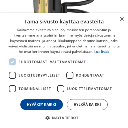
×
Tämä sivusto käyttää evästeitä
Käytämme evästeitä sisällön, mainosten personointiin ja
liikenteemme analysointiin. Jaamme myös tietoja sivustomme
käytöstäsi mainos- ja analytiikkakumppaneidemme kanssa, jotka
voivat yhdistää ne muihin tietoihin, jotka olet heille antanut tai joita
Knog Plus Etuvalo
he ovat keränneet käyttäessäsi palveluitaan.
Lue lisää
Näppärä ja siro Knog Plus etuvalo on helposti kumilenksulla
EHDOTTOMASTI VÄLTTÄMÄTTÖMÄT
kiinnitettävä valo esimerkiksi tankoon. Tällä valolla tulet
nähdyksi.
SUORITUSKYVYLLISET
KOHDENTAVAT
20,00
€
TOIMINNALLISET
LUOKITTELEMATTOMAT
HYVÄKSY KAIKKI
HYLKÄÄ KAIKKI
30
päivän alin hinta
NÄYTÄ TIEDOT