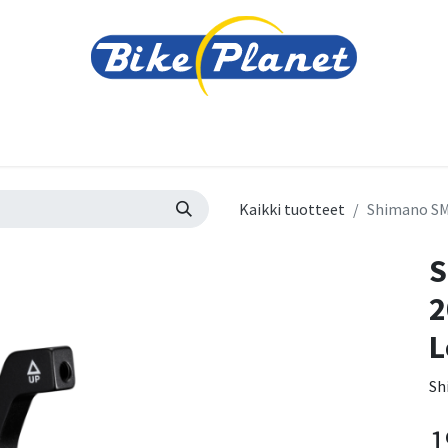
varusteet
Tarvikkeet
Varaosat
Renkaat ja 
Kaikki tuotteet
Shimano SM
S
2
L
Sh
1