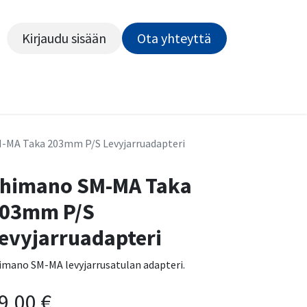
Kirjaudu sisään
Ota yhteyttä​​​​​​
Kiekot
Outlet
Pyörähuolto
Rahoitus
Työsu
-MA Taka 203mm P/S Levyjarruadapteri
himano SM-MA Taka
03mm P/S
evyjarruadapteri
imano SM-MA levyjarrusatulan adapteri.
9,00
€