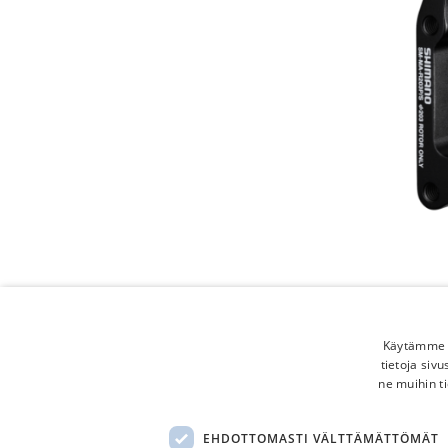
Käytämme e
tietoja siv
ne muihin ti
EHDOTTOMASTI VÄLTTÄMÄTTÖMÄT