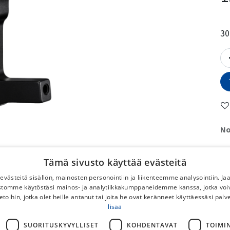
30
No
To
Tämä sivusto käyttää evästeitä
No
västeitä sisällön, mainosten personointiin ja liikenteemme analysointiin. 
DB
ustomme käytöstäsi mainos- ja analytiikkakumppaneidemme kanssa, jotka voi
Po
etoihin, jotka olet heille antanut tai joita he ovat keränneet käyttäessäsi palv
Ilm
lisää
pyö
SUORITUSKYVYLLISET
KOHDENTAVAT
TOIMI
Py