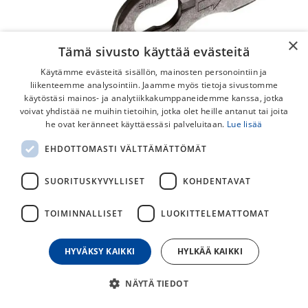
×
Tämä sivusto käyttää evästeitä
Käytämme evästeitä sisällön, mainosten personointiin ja
liikenteemme analysointiin. Jaamme myös tietoja sivustomme
käytöstäsi mainos- ja analytiikkakumppaneidemme kanssa, jotka
voivat yhdistää ne muihin tietoihin, jotka olet heille antanut tai joita
Shimano SM-CN900 11v Ketjulukko
he ovat keränneet käyttäessäsi palveluitaan.
Lue lisää
2kpl
EHDOTTOMASTI VÄLTTÄMÄTTÖMÄT
Shimano ketjulukko SM-CN900 11-vaihteisille Shimanon
SUORITUSKYVYLLISET
KOHDENTAVAT
ketjuille.
2kpl / paketti.
TOIMINNALLISET
LUOKITTELEMATTOMAT
19,00
€
HYVÄKSY KAIKKI
HYLKÄÄ KAIKKI
NÄYTÄ TIEDOT
30
päivän alin hinta