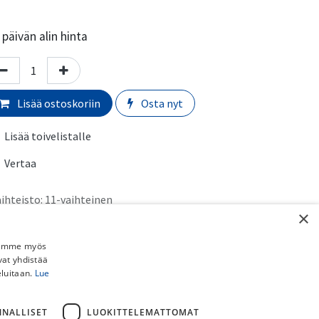
päivän alin hinta
Lisää ostoskoriin
Osta nyt
Lisää toivelistalle
Vertaa
ihteisto
:
11-vaihteinen
×
almistaja
:
Shimano
Jaamme myös
rmaali toimitusaika:
​​​2-5 arkipäivää
vat yhdistää
eluitaan.
Lue
imituskulut:
uto myymälästä:
​​​​​Ilmainen
NNALLISET
LUOKITTELEMATTOMAT