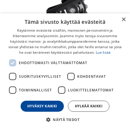
×
Tämä sivusto käyttää evästeitä
Käytämme evästeitä sisällön, mainosten personointiin ja
liikenteemme analysointiin. Jaamme myös tietoja sivustomme
käytöstäsi mainos- ja analytiikkakumppaneidemme kanssa, jotka
voivat yhdistää ne muihin tietoihin, jotka olet heille antanut tai joita
Shimano 105 R7000 SS 11v
he ovat keränneet käyttäessäsi palveluitaan.
Lue lisää
Takavaihtaja
EHDOTTOMASTI VÄLTTÄMÄTTÖMÄT
Shimano 105 RD-R7000 SS takavaihtaja lyhyellä häkillä. 11-
SUORITUSKYVYLLISET
KOHDENTAVAT
vaihteinen.
TOIMINNALLISET
LUOKITTELEMATTOMAT
69,00
€
HYVÄKSY KAIKKI
HYLKÄÄ KAIKKI
30
päivän alin hinta
NÄYTÄ TIEDOT