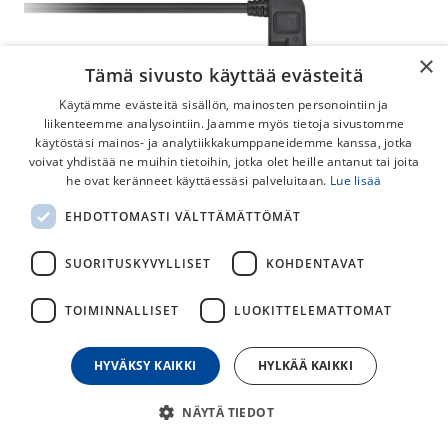
×
Tämä sivusto käyttää evästeitä
Käytämme evästeitä sisällön, mainosten personointiin ja
liikenteemme analysointiin. Jaamme myös tietoja sivustomme
käytöstäsi mainos- ja analytiikkakumppaneidemme kanssa, jotka
voivat yhdistää ne muihin tietoihin, jotka olet heille antanut tai joita
Shimano Steps EC-E6002 Laturi
he ovat keränneet käyttäessäsi palveluitaan.
Lue lisää
Shimano Steps akkulaturi. Mallinumero: EC-E6002. Ei sisällä
EHDOTTOMASTI VÄLTTÄMÄTTÖMÄT
virtajohtoa.
SUORITUSKYVYLLISET
KOHDENTAVAT
109,00
€
TOIMINNALLISET
LUOKITTELEMATTOMAT
30
päivän alin hinta
HYVÄKSY KAIKKI
HYLKÄÄ KAIKKI
NÄYTÄ TIEDOT