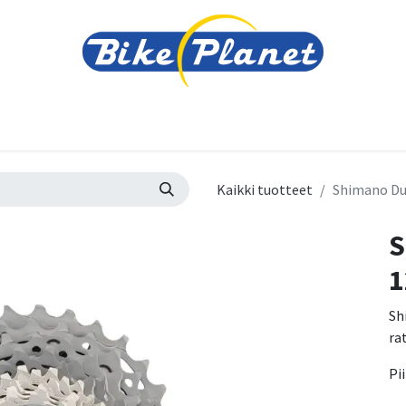
varusteet
Tarvikkeet
Varaosat
Renkaat ja 
Kaikki tuotteet
Shimano Du
S
1
Sh
ra
Pi