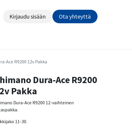
Kirjaudu sisään
Ota yhteyttä​​​​​​
Kiekot
Outlet
Pyörähuolto
Rahoitus
Työsu
ra-Ace R9200 12v Pakka
himano Dura-Ace R9200
2v Pakka
imano Dura-Ace R9200 12-vaihteinen
taspakka.
ikkijako 11-30.