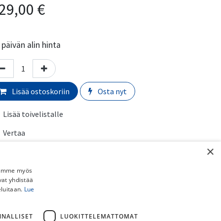
29,00
€
päivän alin hinta
Lisää ostoskoriin
Osta nyt
Lisää toivelistalle
Vertaa
×
akan koko
:
11-30T
Jaamme myös
almistaja
:
Shimano
vat yhdistää
eluitaan.
Lue
ihteisto
:
12-vaihteinen
erkki
:
Shimano
NNALLISET
LUOKITTELEMATTOMAT