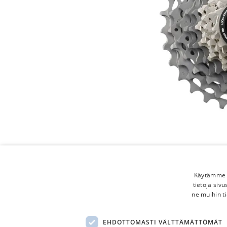
Käytämme e
tietoja siv
ne muihin ti
EHDOTTOMASTI VÄLTTÄMÄTTÖMÄT