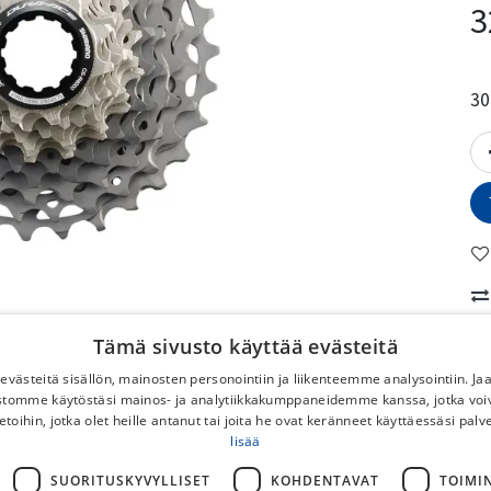
3
30
Tämä sivusto käyttää evästeitä
P
västeitä sisällön, mainosten personointiin ja liikenteemme analysointiin. 
V
ustomme käytöstäsi mainos- ja analytiikkakumppaneidemme kanssa, jotka voi
etoihin, jotka olet heille antanut tai joita he ovat keränneet käyttäessäsi palv
Va
lisää
M
SUORITUSKYVYLLISET
KOHDENTAVAT
TOIMI