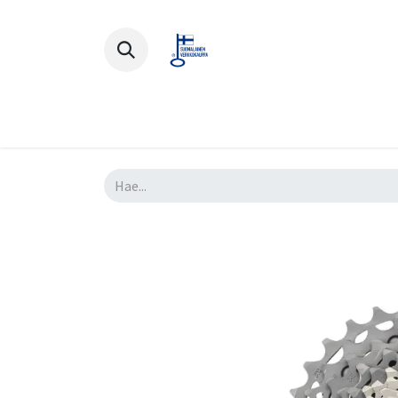
Polkupyörät
Ajovarusteet
Lisä