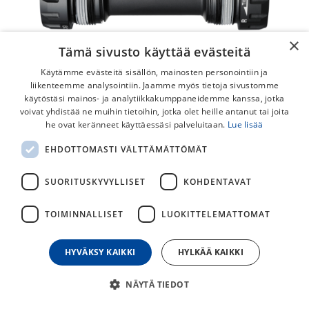
×
Tämä sivusto käyttää evästeitä
Käytämme evästeitä sisällön, mainosten personointiin ja
liikenteemme analysointiin. Jaamme myös tietoja sivustomme
käytöstäsi mainos- ja analytiikkakumppaneidemme kanssa, jotka
voivat yhdistää ne muihin tietoihin, jotka olet heille antanut tai joita
he ovat keränneet käyttäessäsi palveluitaan.
Lue lisää
Shimano Dura-Ace BB-R9100 BSA
EHDOTTOMASTI VÄLTTÄMÄTTÖMÄT
68mm Keskiölaakeri
SUORITUSKYVYLLISET
KOHDENTAVAT
Shimano Dura-Ace keskiö BSA BB-R9100. Hollowtech II -
kampisarjalle.
TOIMINNALLISET
LUOKITTELEMATTOMAT
Leveys 68mm.
HYVÄKSY KAIKKI
HYLKÄÄ KAIKKI
59,00
€
NÄYTÄ TIEDOT