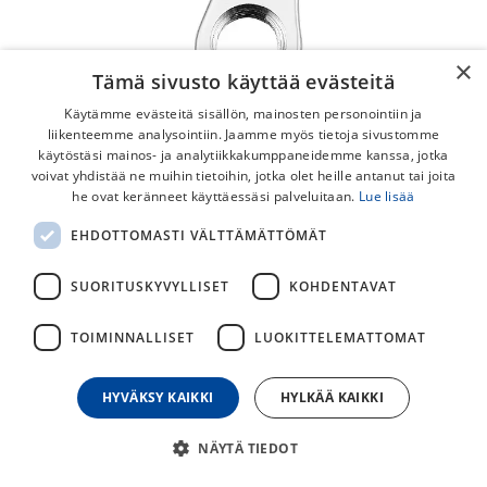
×
Tämä sivusto käyttää evästeitä
Käytämme evästeitä sisällön, mainosten personointiin ja
liikenteemme analysointiin. Jaamme myös tietoja sivustomme
käytöstäsi mainos- ja analytiikkakumppaneidemme kanssa, jotka
voivat yhdistää ne muihin tietoihin, jotka olet heille antanut tai joita
Marwi GH-289 Takavaihtajan Korvake
he ovat keränneet käyttäessäsi palveluitaan.
Lue lisää
Marwi GH-286 Korvake.
EHDOTTOMASTI VÄLTTÄMÄTTÖMÄT
25,00
€
SUORITUSKYVYLLISET
KOHDENTAVAT
TOIMINNALLISET
LUOKITTELEMATTOMAT
30
päivän alin hinta
HYVÄKSY KAIKKI
HYLKÄÄ KAIKKI
NÄYTÄ TIEDOT
Lisää ostoskoriin
Osta nyt