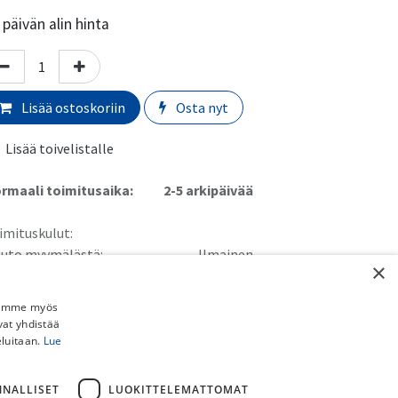
päivän alin hinta
Lisää ostoskoriin
Osta nyt
Lisää toivelistalle
rmaali toimitusaika:
​​​2-5 arkipäivää
imituskulut:
uto myymälästä:
​​​​​Ilmainen
×
 Schenker paketti (ei pyörille):
​​​​​​​​6,90€
stipaketti (ei pyörille):
​​​​​​​8,90€
Jaamme myös
ainen toimitus yli 150€ DB Schenker ja Postipaketteihin (ei
vat yhdistää
rille).
eluitaan.
Lue
örän kotiinkuljetus:
​​​39,90€
NNALLISET
LUOKITTELEMATTOMAT