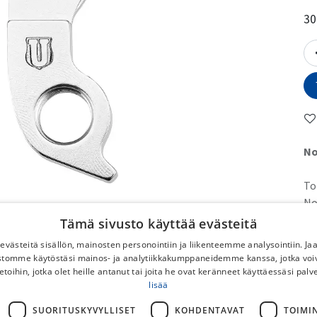
30
No
To
No
DB
Tämä sivusto käyttää evästeitä
Po
västeitä sisällön, mainosten personointiin ja liikenteemme analysointiin. 
Ilm
ustomme käytöstäsi mainos- ja analytiikkakumppaneidemme kanssa, jotka voi
pyö
etoihin, jotka olet heille antanut tai joita he ovat keränneet käyttäessäsi palv
lisää
Py
SUORITUSKYVYLLISET
KOHDENTAVAT
TOIMI