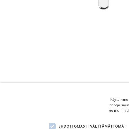
Käytämme e
tietoja siv
ne muihin ti
EHDOTTOMASTI VÄLTTÄMÄTTÖMÄT