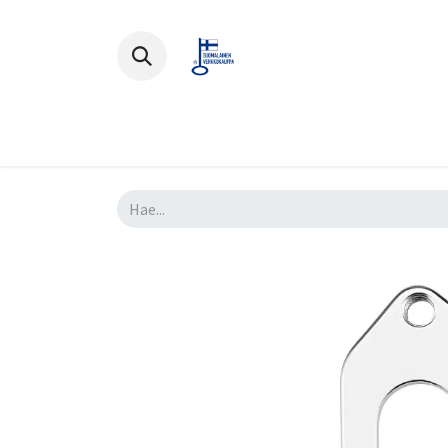
Polkupyörät
Ajovarusteet
Lisä