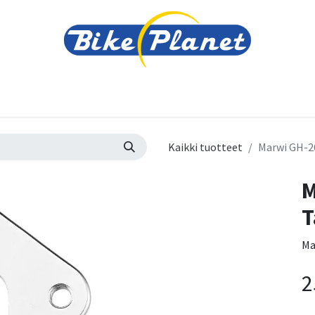
varusteet
Tarvikkeet
Varaosat
Renkaat ja 
Kaikki tuotteet
Marwi GH-2
M
T
Ma
2