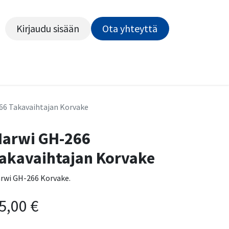
Kirjaudu sisään
Ota yhteyttä​​​​​​
Kiekot
Outlet
Pyörähuolto
Rahoitus
Työsu
66 Takavaihtajan Korvake
arwi GH-266
akavaihtajan Korvake
rwi GH-266 Korvake.
5,00
€